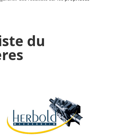
iste du
ères