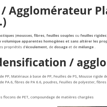
 / Agglomérateur Pl
…)
stiques
(
mousses
,
fibres
,
feuilles souples
ou
feuilles rigides
e volumique apparentes homogènes et sans altérer les prop
es propriétés d’
écoulement
, de
dosage
et de
mélange
.
densification / aggl
 de PP, Matériaux à base de PP, Feuilles de PS, Mousse rigide de
de PA.6, fibres de PA 6.6, poudres, Feuilles de polyester, fibre
 les flocons de PET, compoundage de matières chargées