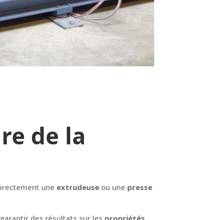
re de la
 directement une
extrudeuse
ou une
presse
arantir des résultats sur les
propriétés