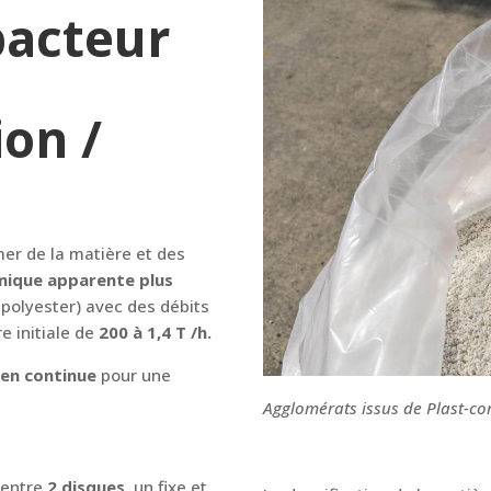
pacteur
on /
er de la matière et des
ique apparente plus
e polyester) avec des débits
e initiale de
200 à 1,4 T /h.
en continue
pour une
Agglomérats issus de Plast-c
 entre
2 disques,
un fixe et