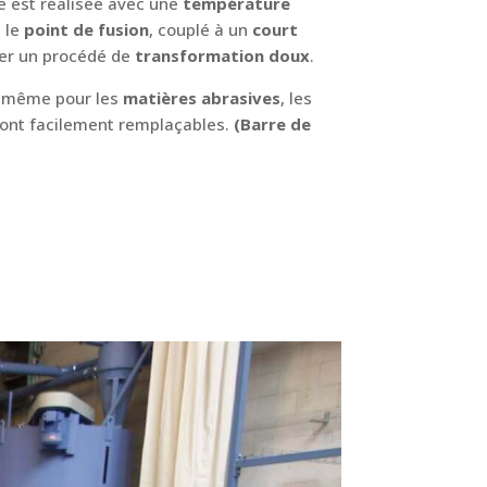
re est réalisée avec une
température
e le
point de fusion
, couplé à un
court
ier un procédé de
transformation
doux
.
le même pour les
matières abrasives
, les
 sont facilement remplaçables.
(Barre de