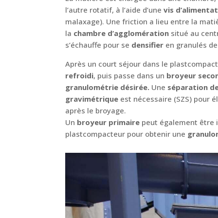
l’autre rotatif, à l’aide d’une
vis d’alimenta
malaxage). Une friction a lieu entre la mati
la
chambre d’agglomération
situé au cent
s’échauffe pour se
densifier
en granulés de 
Après un court séjour dans le plastcompac
refroidi
, puis passe dans un
broyeur seco
granulométrie désirée.
Une
séparation de
gravimétrique
est nécessaire (SZS) pour él
après le broyage.
Un
broyeur primaire
peut également être i
plastcompacteur pour obtenir une
granulo