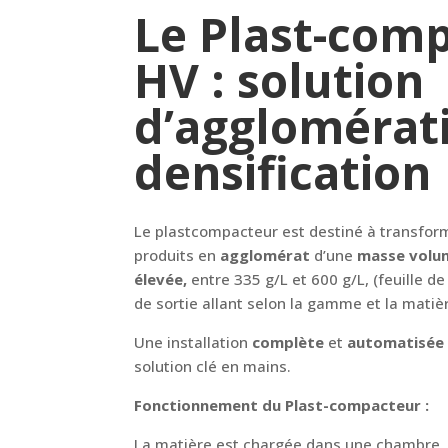
Le Plast-com
HV : solution
d’agglomérati
densification
Le plastcompacteur est destiné à transform
produits en
agglomérat
d’une
masse volum
élevée,
entre 335 g/L et 600 g/L, (feuille d
de sortie allant selon la gamme et la matièr
Une installation
complète
et
automatisée 
solution clé en mains.
Fonctionnement du Plast-compacteur :
La matière est chargée dans une chambre,