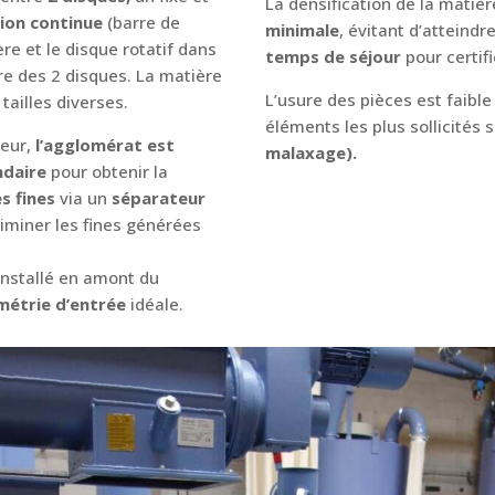
La densification de la matiè
tion continue
(barre de
minimale
, évitant d’atteindr
ère et le disque rotatif dans
temps de séjour
pour certif
re des 2 disques. La matière
L’usure des pièces est faib
tailles diverses.
éléments les plus sollicités
teur,
l’agglomérat est
malaxage).
ndaire
pour obtenir la
s fines
via un
séparateur
iminer les fines générées
nstallé en amont du
métrie
d’entrée
idéale.