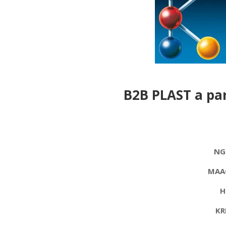
B2B PLAST
a par
NGR
MAAG
H
KR